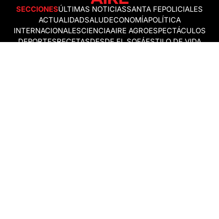
SECCIONES
ÚLTIMAS NOTICIAS
SANTA FE
POLICIALES
ACTUALIDAD
SALUD
ECONOMÍA
POLÍTICA
INTERNACIONALES
CIENCIA
AIRE AGRO
ESPECTÁCULOS
DEPORTES
RECETAS
DESDE EL SOFÁ
ESTILO DE VIDA
TECNOLOGÍA
TURISMO
VIRAL
ASTROLOGÍA
GAMING
NEGOCIOS Y EMPRESAS
OCIO
SOCIEDAD
TEMAS DEL DÍA
FENÓMENO DEL NIÑO
PRONÓSTICO DEL TIEMPO
SANTA FE
LEY DE TIERRAS
NUEVO PUENTE SANTA FE - SANTO TOMÉ
Política de Correcciones
Politica de Ética
Política de fuentes no identificadas
Política de fuentes
Política sin firmas
Política de verificación de datos y chequeo de información
Politica de Participation
Términos y Condiciones
RSS