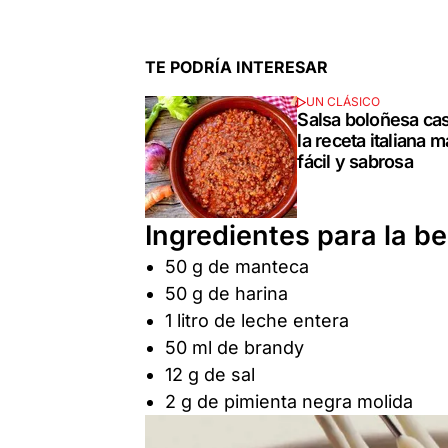
TE PODRÍA INTERESAR
UN CLÁSICO
Salsa boloñesa ca
la receta italiana 
fácil y sabrosa
Ingredientes para la 
50 g de manteca
50 g de harina
1 litro de leche entera
50 ml de brandy
12 g de sal
2 g de pimienta negra molida