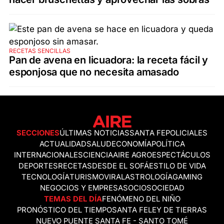
RECETAS SENCILLAS
Pan de avena en licuadora: la receta fácil y
esponjosa que no necesita amasado
SECCIONES
ÚLTIMAS NOTICIAS
SANTA FE
POLICIALES
ACTUALIDAD
SALUD
ECONOMÍA
POLÍTICA
INTERNACIONALES
CIENCIA
AIRE AGRO
ESPECTÁCULOS
DEPORTES
RECETAS
DESDE EL SOFÁ
ESTILO DE VIDA
TECNOLOGÍA
TURISMO
VIRAL
ASTROLOGÍA
GAMING
NEGOCIOS Y EMPRESAS
OCIO
SOCIEDAD
TEMAS DEL DÍA
FENÓMENO DEL NIÑO
PRONÓSTICO DEL TIEMPO
SANTA FE
LEY DE TIERRAS
NUEVO PUENTE SANTA FE - SANTO TOMÉ