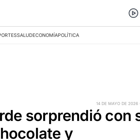
PORTES
SALUD
ECONOMÍA
POLÍTICA
14 DE MAYO DE 2026 ·
de sorprendió con 
chocolate y