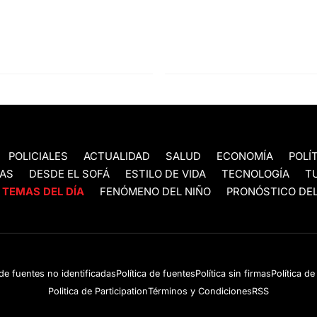
POLICIALES
ACTUALIDAD
SALUD
ECONOMÍA
POLÍ
AS
DESDE EL SOFÁ
ESTILO DE VIDA
TECNOLOGÍA
T
TEMAS DEL DÍA
FENÓMENO DEL NIÑO
PRONÓSTICO DEL
 de fuentes no identificadas
Política de fuentes
Política sin firmas
Política d
Politica de Participation
Términos y Condiciones
RSS