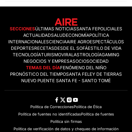
SECCIONES
ÚLTIMAS NOTICIAS
SANTA FE
POLICIALES
ACTUALIDAD
SALUD
ECONOMÍA
POLÍTICA
INTERNACIONALES
CIENCIA
AIRE AGRO
ESPECTÁCULOS
DEPORTES
RECETAS
DESDE EL SOFÁ
ESTILO DE VIDA
TECNOLOGÍA
TURISMO
VIRAL
ASTROLOGÍA
GAMING
NEGOCIOS Y EMPRESAS
OCIO
SOCIEDAD
TEMAS DEL DÍA
FENÓMENO DEL NIÑO
PRONÓSTICO DEL TIEMPO
SANTA FE
LEY DE TIERRAS
NUEVO PUENTE SANTA FE - SANTO TOMÉ
Política de Correcciones
Politica de Ética
Política de fuentes no identificadas
Política de fuentes
Política sin firmas
Política de verificación de datos y chequeo de información