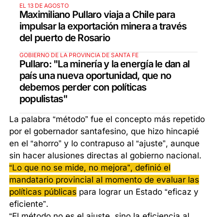
EL 13 DE AGOSTO
Maximiliano Pullaro viaja a Chile para
impulsar la exportación minera a través
del puerto de Rosario
GOBIERNO DE LA PROVINCIA DE SANTA FE
Pullaro: "La minería y la energía le dan al
país una nueva oportunidad, que no
debemos perder con políticas
populistas"
La palabra “método” fue el concepto más repetido
por el gobernador santafesino, que hizo hincapié
en el “ahorro” y lo contrapuso al “ajuste”, aunque
sin hacer alusiones directas al gobierno nacional.
“Lo que no se mide, no mejora”, definió el
mandatario provincial al momento de evaluar las
políticas públicas
para lograr un Estado “eficaz y
eficiente”.
“El método no es el ajuste, sino la eficiencia al