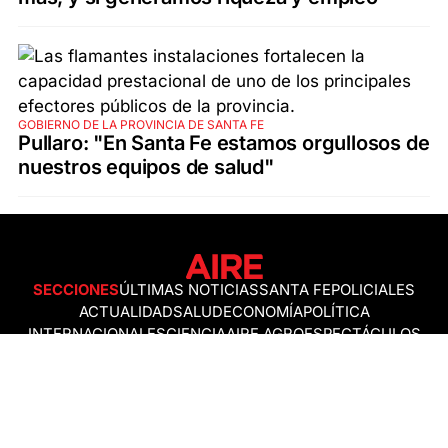
GOBIERNO DE LA PROVINCIA DE SANTA FE
Pullaro: "En Santa Fe estamos orgullosos de
nuestros equipos de salud"
SECCIONES
ÚLTIMAS NOTICIAS
SANTA FE
POLICIALES
ACTUALIDAD
SALUD
ECONOMÍA
POLÍTICA
INTERNACIONALES
CIENCIA
AIRE AGRO
ESPECTÁCULOS
DEPORTES
RECETAS
DESDE EL SOFÁ
ESTILO DE VIDA
TECNOLOGÍA
TURISMO
VIRAL
ASTROLOGÍA
GAMING
NEGOCIOS Y EMPRESAS
OCIO
SOCIEDAD
TEMAS DEL DÍA
FENÓMENO DEL NIÑO
PRONÓSTICO DEL TIEMPO
SANTA FE
LEY DE TIERRAS