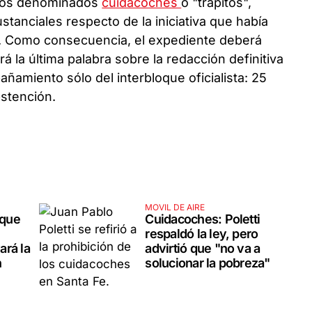
e los denominados
cuidacoches
o "trapitos",
tanciales respecto de la iniciativa que había
. Como consecuencia, el expediente deberá
á la última palabra sobre la redacción definitiva
pañamiento sólo del interbloque oficialista: 25
bstención.
MOVIL DE AIRE
 que
Cuidacoches: Poletti
respaldó la ley, pero
ará la
advirtió que "no va a
n
solucionar la pobreza"