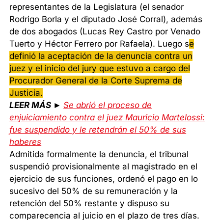
representantes de la Legislatura (el senador
Rodrigo Borla y el diputado José Corral), además
de dos abogados (Lucas Rey Castro por Venado
Tuerto y Héctor Ferrero por Rafaela). Luego s
e
definió la aceptación de la denuncia contra un
juez y el inicio del jury que estuvo a cargo del
Procurador General de la Corte Suprema de
Justicia.
LEER MÁS ►
Se abrió el proceso de
enjuiciamiento contra el juez Mauricio Martelossi:
fue suspendido y le retendrán el 50% de sus
haberes
Admitida formalmente la denuncia, el tribunal
suspendió provisionalmente al magistrado en el
ejercicio de sus funciones, ordenó el pago en lo
sucesivo del 50% de su remuneración y la
retención del 50% restante y dispuso su
comparecencia al juicio en el plazo de tres días.