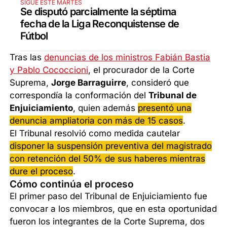
SIGUE ESTE MARTES
Se disputó parcialmente la séptima
fecha de la Liga Reconquistense de
Fútbol
Tras las
denuncias de los ministros Fabián Bastia
y Pablo Cococcioni
, el procurador de la Corte
Suprema,
Jorge Barraguirre
, consideró que
correspondía la conformación del
Tribunal de
Enjuiciamiento
, quien además
presentó una
denuncia ampliatoria con más de 15 casos
.
El Tribunal resolvió como medida cautelar
disponer la suspensión preventiva del magistrado
con retención del 50% de sus haberes mientras
dure el proceso
.
Cómo continúa el proceso
El primer paso del Tribunal de Enjuiciamiento fue
convocar a los miembros, que en esta oportunidad
fueron los integrantes de la Corte Suprema, dos