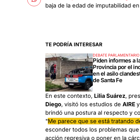
baja de la edad de imputabilidad en
TE PODRÍA INTERESAR
DEBATE PARLAMENTARIO
Piden informes a l
Provincia por el in
en el asilo clandes
de Santa Fe
En este contexto,
Lilia Suárez
, pre
Diego
, visitó los estudios de
AIRE
y
brindó una postura al respecto y c
"
Me parece que se está tratando de a
esconder todos los problemas que h
acción represiva o poner en la cárc