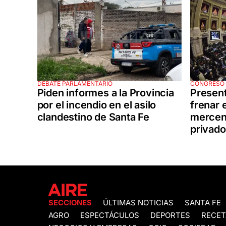
DEBATE PARLAMENTARIO
CONGRESO
Piden informes a la Provincia
Present
por el incendio en el asilo
frenar 
clandestino de Santa Fe
mercena
privad
SECCIONES
ÚLTIMAS NOTICIAS
SANTA FE
AGRO
ESPECTÁCULOS
DEPORTES
RECET