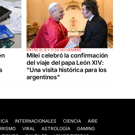
ENTRE EL 8 Y 11 DE NOVIEMBRE
en
Milei celebró la confirmación
del viaje del papa León XIV:
s
"Una visita histórica para los
argentinos"
TICA
INTERNACIONALES
CIENCIA
AIRE
URISMO
VIRAL
ASTROLOGÍA
GAMING