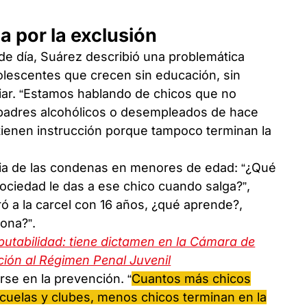
a por la exclusión
de día, Suárez describió una problemática
dolescentes que crecen sin educación, sin
liar. “Estamos hablando de chicos que no
e padres alcohólicos o desempleados de hace
ienen instrucción porque tampoco terminan la
cia de las condenas en menores de edad: “¿Qué
sociedad le das a ese chico cuando salga?”,
ró a la carcel con 16 años, ¿qué aprende?,
sona?”.
putabilidad: tiene dictamen en la Cámara de
ción al Régimen Penal Juvenil
rse en la prevención. “
Cuantos más chicos
cuelas y clubes, menos chicos terminan en la