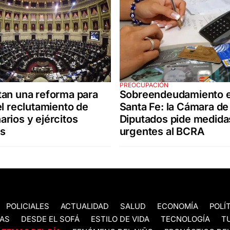
PREOCUPACIÓN
an una reforma para
Sobreendeudamiento 
el reclutamiento de
Santa Fe: la Cámara de
rios y ejércitos
Diputados pide medida
os
urgentes al BCRA
POLICIALES
ACTUALIDAD
SALUD
ECONOMÍA
POLÍ
AS
DESDE EL SOFÁ
ESTILO DE VIDA
TECNOLOGÍA
T