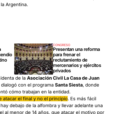
 la Argentina.
CONGRESO
a
Presentan una reforma
cendio
para frenar el
tino
reclutamiento de
mercenarios y ejércitos
privados
sidenta de la
Asociación Civil La Casa de Juan
 dialogó con el programa
Santa Siesta
, donde
ontó cómo trabajan en la entidad.
tacar el final y no el principio
. Es más fácil
ay debajo de la alfombra y llevar adelante una
el al menor de 14 años, que atacar el motivo por