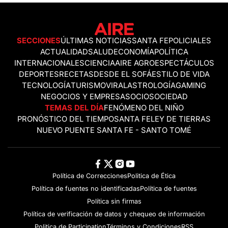
SECCIONES
ÚLTIMAS NOTICIAS
SANTA FE
POLICIALES
ACTUALIDAD
SALUD
ECONOMÍA
POLÍTICA
INTERNACIONALES
CIENCIA
AIRE AGRO
ESPECTÁCULOS
DEPORTES
RECETAS
DESDE EL SOFÁ
ESTILO DE VIDA
TECNOLOGÍA
TURISMO
VIRAL
ASTROLOGÍA
GAMING
NEGOCIOS Y EMPRESAS
OCIO
SOCIEDAD
TEMAS DEL DÍA
FENÓMENO DEL NIÑO
PRONÓSTICO DEL TIEMPO
SANTA FE
LEY DE TIERRAS
NUEVO PUENTE SANTA FE - SANTO TOMÉ
Política de Correcciones
Politica de Ética
Política de fuentes no identificadas
Política de fuentes
Política sin firmas
Política de verificación de datos y chequeo de información
Politica de Participation
Términos y Condiciones
RSS