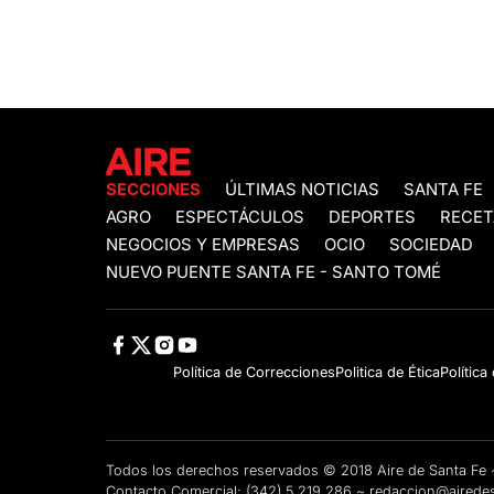
SECCIONES
ÚLTIMAS NOTICIAS
SANTA FE
AGRO
ESPECTÁCULOS
DEPORTES
RECET
NEGOCIOS Y EMPRESAS
OCIO
SOCIEDAD
NUEVO PUENTE SANTA FE - SANTO TOMÉ
Política de Correcciones
Politica de Ética
Política
Todos los derechos reservados © 2018 Aire de Santa F
Contacto Comercial:
(342) 5 219 286
~
redaccion@airedes