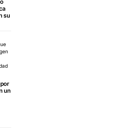
vo
ca
n su
 por
n un