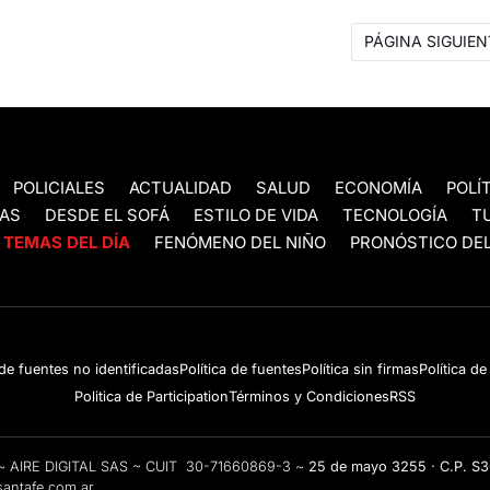
PÁGINA SIGUIEN
POLICIALES
ACTUALIDAD
SALUD
ECONOMÍA
POLÍ
AS
DESDE EL SOFÁ
ESTILO DE VIDA
TECNOLOGÍA
T
TEMAS DEL DÍA
FENÓMENO DEL NIÑO
PRONÓSTICO DEL
 de fuentes no identificadas
Política de fuentes
Política sin firmas
Política d
Politica de Participation
Términos y Condiciones
RSS
e ~ AIRE DIGITAL SAS ~ CUIT 30-71660869-3 ~
25 de mayo 3255 · C.P. S
antafe.com.ar