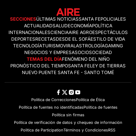
SECCIONES
ÚLTIMAS NOTICIAS
SANTA FE
POLICIALES
ACTUALIDAD
SALUD
ECONOMÍA
POLÍTICA
INTERNACIONALES
CIENCIA
AIRE AGRO
ESPECTÁCULOS
DEPORTES
RECETAS
DESDE EL SOFÁ
ESTILO DE VIDA
TECNOLOGÍA
TURISMO
VIRAL
ASTROLOGÍA
GAMING
NEGOCIOS Y EMPRESAS
OCIO
SOCIEDAD
TEMAS DEL DÍA
FENÓMENO DEL NIÑO
PRONÓSTICO DEL TIEMPO
SANTA FE
LEY DE TIERRAS
NUEVO PUENTE SANTA FE - SANTO TOMÉ
Política de Correcciones
Politica de Ética
Política de fuentes no identificadas
Política de fuentes
Política sin firmas
Política de verificación de datos y chequeo de información
Politica de Participation
Términos y Condiciones
RSS