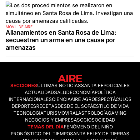
MÓVIL DE AIRE
Allanamientos en Santa Rosa de Lima:
secuestran un arma en una causa por
amenazas
SECCIONES
ÚLTIMAS NOTICIAS
SANTA FE
POLICIALES
ACTUALIDAD
SALUD
ECONOMÍA
POLÍTICA
INTERNACIONALES
CIENCIA
AIRE AGRO
ESPECTÁCULOS
DEPORTES
RECETAS
DESDE EL SOFÁ
ESTILO DE VIDA
TECNOLOGÍA
TURISMO
VIRAL
ASTROLOGÍA
GAMING
NEGOCIOS Y EMPRESAS
OCIO
SOCIEDAD
TEMAS DEL DÍA
FENÓMENO DEL NIÑO
PRONÓSTICO DEL TIEMPO
SANTA FE
LEY DE TIERRAS