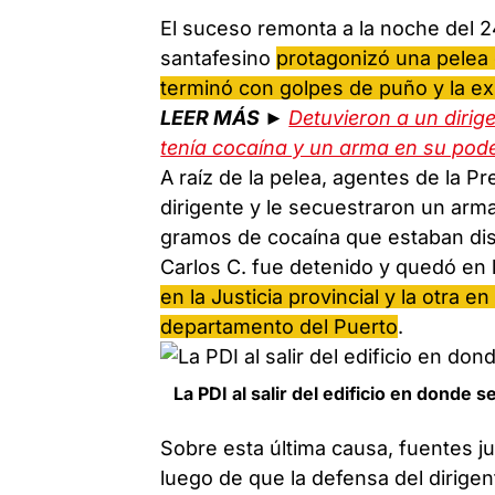
El suceso remonta a la noche del 24
santafesino
protagonizó una pelea
terminó con golpes de puño y la e
LEER MÁS ►
Detuvieron a un dirige
tenía cocaína y un arma en su pod
A raíz de la pelea, agentes de la P
dirigente y le secuestraron un arma
gramos de cocaína que estaban distr
Carlos C. fue detenido y quedó en 
en la Justicia provincial y la otra e
departamento del Puerto
.
La PDI al salir del edificio en donde 
Sobre esta última causa, fuentes ju
luego de que la defensa del dirige