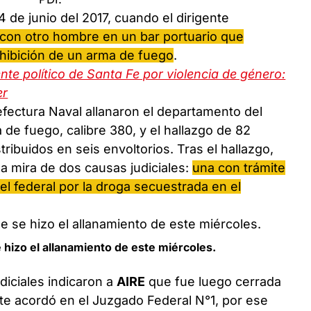
 de junio del 2017, cuando el dirigente
 con otro hombre en un bar portuario que
xhibición de un arma de fuego
.
nte político de Santa Fe por violencia de género:
er
refectura Naval allanaron el departamento del
 de fuego, calibre 380, y el hallazgo de 82
ibuidos en seis envoltorios. Tras el hallazgo,
la mira de dos causas judiciales:
una con trámite
n el federal por la droga secuestrada en el
se hizo el allanamiento de este miércoles.
diciales indicaron a
AIRE
que fue luego cerrada
nte acordó en el Juzgado Federal N°1, por ese