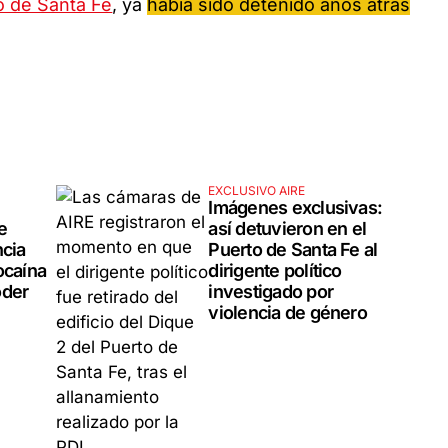
o de Santa Fe
, ya
había sido detenido años atrás
EXCLUSIVO AIRE
Imágenes exclusivas:
e
así detuvieron en el
ncia
Puerto de Santa Fe al
ocaína
dirigente político
oder
investigado por
violencia de género