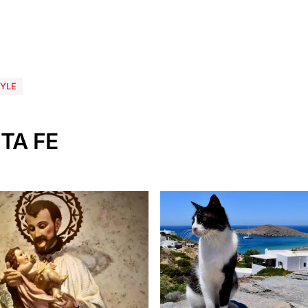
TYLE
TA FE