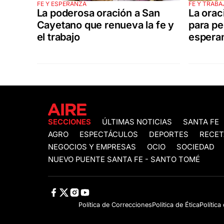
FE Y ESPERANZA
FE Y TRABA
La poderosa oración a San
La orac
Cayetano que renueva la fe y
para pe
el trabajo
espera
SECCIONES
ÚLTIMAS NOTICIAS
SANTA FE
AGRO
ESPECTÁCULOS
DEPORTES
RECET
NEGOCIOS Y EMPRESAS
OCIO
SOCIEDAD
NUEVO PUENTE SANTA FE - SANTO TOMÉ
Política de Correcciones
Politica de Ética
Política