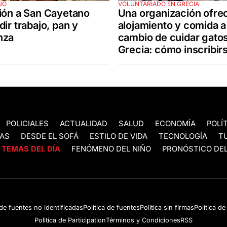
JO
VOLUNTARIADO EN GRECIA
ión a San Cayetano
Una organización ofre
dir trabajo, pan y
alojamiento y comida a
nza
cambio de cuidar gato
Grecia: cómo inscribir
POLICIALES
ACTUALIDAD
SALUD
ECONOMÍA
POLÍ
AS
DESDE EL SOFÁ
ESTILO DE VIDA
TECNOLOGÍA
T
TEMAS DEL DÍA
FENÓMENO DEL NIÑO
PRONÓSTICO DEL
 de fuentes no identificadas
Política de fuentes
Política sin firmas
Política d
Politica de Participation
Términos y Condiciones
RSS