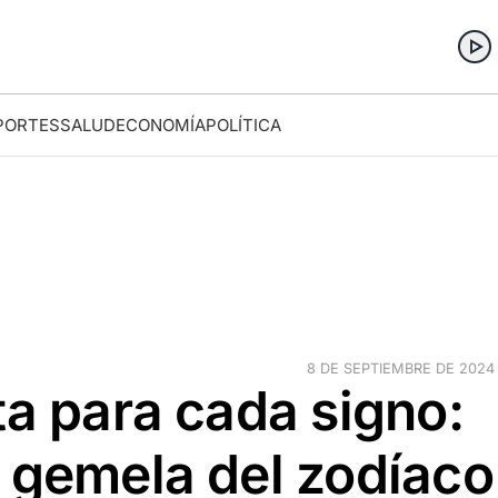
PORTES
SALUD
ECONOMÍA
POLÍTICA
8 DE SEPTIEMBRE DE 2024 ·
ta para cada signo:
 gemela del zodíaco