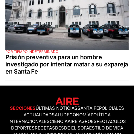
POR TIEMPO INDETERMINADO
Prisión preventiva para un hombre
investigado por intentar matar a su expareja
en Santa Fe
SECCIONES
ÚLTIMAS NOTICIAS
SANTA FE
POLICIALES
ACTUALIDAD
SALUD
ECONOMÍA
POLÍTICA
INTERNACIONALES
CIENCIA
AIRE AGRO
ESPECTÁCULOS
DEPORTES
RECETAS
DESDE EL SOFÁ
ESTILO DE VIDA