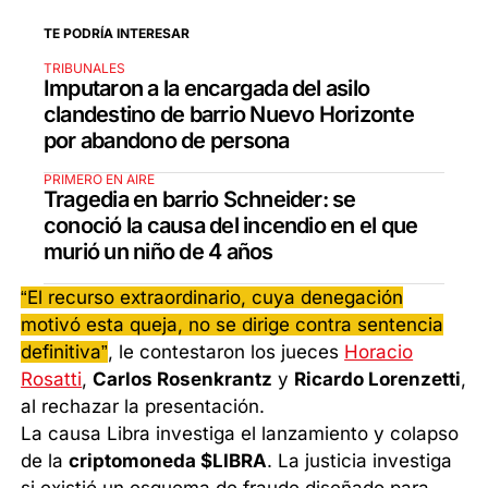
TE PODRÍA INTERESAR
TRIBUNALES
Imputaron a la encargada del asilo
clandestino de barrio Nuevo Horizonte
por abandono de persona
PRIMERO EN AIRE
Tragedia en barrio Schneider: se
conoció la causa del incendio en el que
murió un niño de 4 años
“El recurso extraordinario, cuya denegación
motivó esta queja, no se dirige contra sentencia
definitiva”
, le contestaron los jueces
Horacio
Rosatti
,
Carlos Rosenkrantz
y
Ricardo Lorenzetti
,
al rechazar la presentación.
La causa Libra investiga el lanzamiento y colapso
de la
criptomoneda $LIBRA
. La justicia investiga