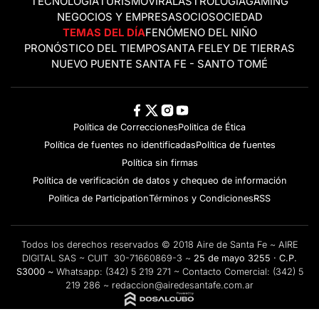
TECNOLOGÍA
TURISMO
VIRAL
ASTROLOGÍA
GAMING
NEGOCIOS Y EMPRESAS
OCIO
SOCIEDAD
TEMAS DEL DÍA
FENÓMENO DEL NIÑO
PRONÓSTICO DEL TIEMPO
SANTA FE
LEY DE TIERRAS
NUEVO PUENTE SANTA FE - SANTO TOMÉ
Política de Correcciones
Politica de Ética
Política de fuentes no identificadas
Política de fuentes
Política sin firmas
Política de verificación de datos y chequeo de información
Politica de Participation
Términos y Condiciones
RSS
Todos los derechos reservados © 2018 Aire de Santa Fe ~ AIRE
DIGITAL SAS ~ CUIT 30-71660869-3 ~
25 de mayo 3255 · C.P.
S3000 ~
Whatsapp:
(342) 5 219 271
~ Contacto Comercial:
(342) 5
219 286
~
redaccion@airedesantafe.com.ar