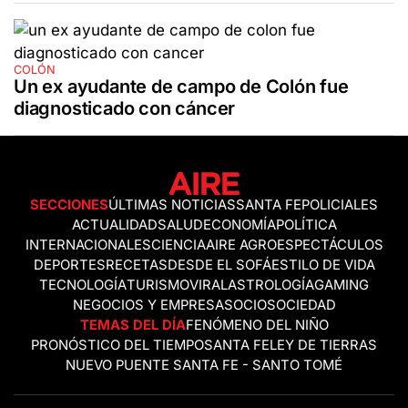
COLÓN
Un ex ayudante de campo de Colón fue
diagnosticado con cáncer
SECCIONES
ÚLTIMAS NOTICIAS
SANTA FE
POLICIALES
ACTUALIDAD
SALUD
ECONOMÍA
POLÍTICA
INTERNACIONALES
CIENCIA
AIRE AGRO
ESPECTÁCULOS
DEPORTES
RECETAS
DESDE EL SOFÁ
ESTILO DE VIDA
TECNOLOGÍA
TURISMO
VIRAL
ASTROLOGÍA
GAMING
NEGOCIOS Y EMPRESAS
OCIO
SOCIEDAD
TEMAS DEL DÍA
FENÓMENO DEL NIÑO
PRONÓSTICO DEL TIEMPO
SANTA FE
LEY DE TIERRAS
NUEVO PUENTE SANTA FE - SANTO TOMÉ