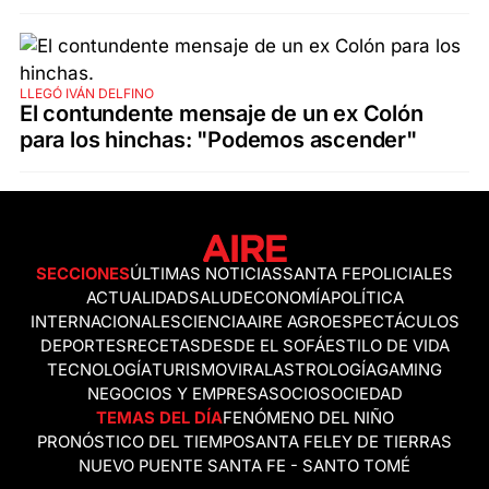
LLEGÓ IVÁN DELFINO
El contundente mensaje de un ex Colón
para los hinchas: "Podemos ascender"
SECCIONES
ÚLTIMAS NOTICIAS
SANTA FE
POLICIALES
ACTUALIDAD
SALUD
ECONOMÍA
POLÍTICA
INTERNACIONALES
CIENCIA
AIRE AGRO
ESPECTÁCULOS
DEPORTES
RECETAS
DESDE EL SOFÁ
ESTILO DE VIDA
TECNOLOGÍA
TURISMO
VIRAL
ASTROLOGÍA
GAMING
NEGOCIOS Y EMPRESAS
OCIO
SOCIEDAD
TEMAS DEL DÍA
FENÓMENO DEL NIÑO
PRONÓSTICO DEL TIEMPO
SANTA FE
LEY DE TIERRAS
NUEVO PUENTE SANTA FE - SANTO TOMÉ