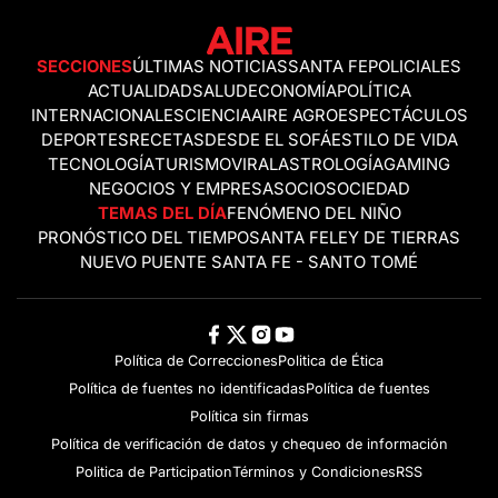
SECCIONES
ÚLTIMAS NOTICIAS
SANTA FE
POLICIALES
ACTUALIDAD
SALUD
ECONOMÍA
POLÍTICA
INTERNACIONALES
CIENCIA
AIRE AGRO
ESPECTÁCULOS
DEPORTES
RECETAS
DESDE EL SOFÁ
ESTILO DE VIDA
TECNOLOGÍA
TURISMO
VIRAL
ASTROLOGÍA
GAMING
NEGOCIOS Y EMPRESAS
OCIO
SOCIEDAD
TEMAS DEL DÍA
FENÓMENO DEL NIÑO
PRONÓSTICO DEL TIEMPO
SANTA FE
LEY DE TIERRAS
NUEVO PUENTE SANTA FE - SANTO TOMÉ
Política de Correcciones
Politica de Ética
Política de fuentes no identificadas
Política de fuentes
Política sin firmas
Política de verificación de datos y chequeo de información
Politica de Participation
Términos y Condiciones
RSS