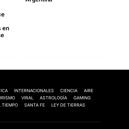
ce
s en
se
TICA
INTERNACIONALES
CIENCIA
AIRE
URISMO
VIRAL
ASTROLOGÍA
GAMING
 TIEMPO
SANTA FE
LEY DE TIERRAS