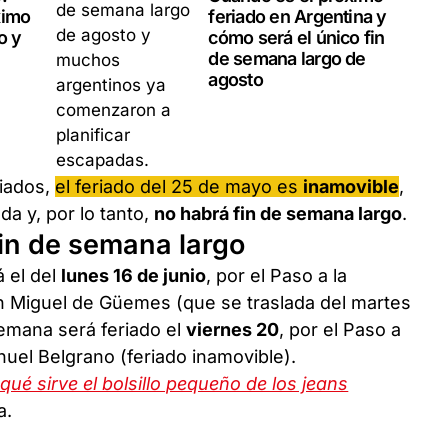
ximo
feriado en Argentina y
o y
cómo será el único fin
de semana largo de
agosto
riados,
el feriado del 25 de mayo es
inamovible
,
da y, por lo tanto,
no habrá fin de semana largo
.
in de semana largo
á el del
lunes 16 de junio
, por el Paso a la
ín Miguel de Güemes (que se traslada del martes
semana será feriado el
viernes 20
, por el Paso a
nuel Belgrano (feriado inamovible).
qué sirve el bolsillo pequeño de los jeans