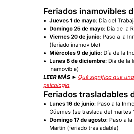
Feriados inamovibles 
Jueves 1 de mayo
: Día del Traba
Domingo 25 de mayo
: Día de la
Viernes 20 de junio
: Paso a la I
(feriado inamovible)
Miércoles 9 de julio
: Día de la I
Lunes 8 de diciembre
: Día de l
inamovible)
LEER MÁS ►
Qué significa que una
psicología
Feriados trasladables
Lunes 16 de junio
: Paso a la Inm
Güemes (se traslada del martes 1
Domingo 17 de agosto
: Paso a l
Martín (feriado trasladable)