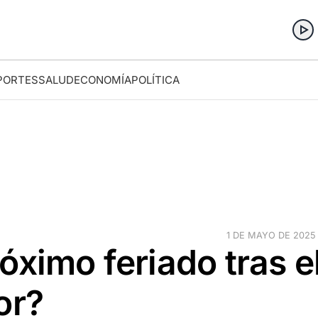
PORTES
SALUD
ECONOMÍA
POLÍTICA
1 DE MAYO DE 2025 ·
óximo feriado tras e
or?