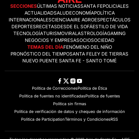
SECCIONES
ÚLTIMAS NOTICIAS
SANTA FE
POLICIALES
ACTUALIDAD
SALUD
ECONOMÍA
POLÍTICA
INTERNACIONALES
CIENCIA
AIRE AGRO
ESPECTÁCULOS
DEPORTES
RECETAS
DESDE EL SOFÁ
ESTILO DE VIDA
TECNOLOGÍA
TURISMO
VIRAL
ASTROLOGÍA
GAMING
NEGOCIOS Y EMPRESAS
OCIO
SOCIEDAD
TEMAS DEL DÍA
FENÓMENO DEL NIÑO
PRONÓSTICO DEL TIEMPO
SANTA FE
LEY DE TIERRAS
NUEVO PUENTE SANTA FE - SANTO TOMÉ
Política de Correcciones
Politica de Ética
Política de fuentes no identificadas
Política de fuentes
Política sin firmas
Política de verificación de datos y chequeo de información
Politica de Participation
Términos y Condiciones
RSS