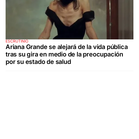
ESCRUTINIO
Ariana Grande se alejará de la vida pública
tras su gira en medio de la preocupación
por su estado de salud
SECCIONES
ÚLTIMAS NOTICIAS
SANTA FE
POLICIALES
ACTUALIDAD
SALUD
ECONOMÍA
POLÍTICA
INTERNACIONALES
CIENCIA
AIRE AGRO
ESPECTÁCULOS
DEPORTES
RECETAS
DESDE EL SOFÁ
ESTILO DE VIDA
TECNOLOGÍA
TURISMO
VIRAL
ASTROLOGÍA
GAMING
NEGOCIOS Y EMPRESAS
OCIO
SOCIEDAD