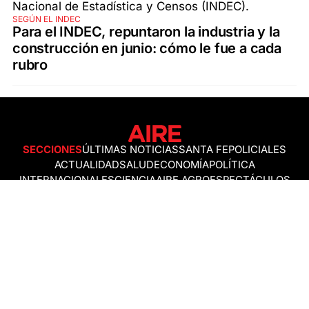
SEGÚN EL INDEC
Para el INDEC, repuntaron la industria y la
construcción en junio: cómo le fue a cada
rubro
SECCIONES
ÚLTIMAS NOTICIAS
SANTA FE
POLICIALES
ACTUALIDAD
SALUD
ECONOMÍA
POLÍTICA
INTERNACIONALES
CIENCIA
AIRE AGRO
ESPECTÁCULOS
DEPORTES
RECETAS
DESDE EL SOFÁ
ESTILO DE VIDA
TECNOLOGÍA
TURISMO
VIRAL
ASTROLOGÍA
GAMING
NEGOCIOS Y EMPRESAS
OCIO
SOCIEDAD
TEMAS DEL DÍA
FENÓMENO DEL NIÑO
PRONÓSTICO DEL TIEMPO
SANTA FE
LEY DE TIERRAS
NUEVO PUENTE SANTA FE - SANTO TOMÉ