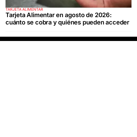
TARJETA ALIMENTAR
Tarjeta Alimentar en agosto de 2026:
cuánto se cobra y quiénes pueden acceder
SECCIONES
ÚLTIMAS NOTICIAS
SANTA FE
POLICIALES
ACTUALIDAD
SALUD
ECONOMÍA
POLÍTICA
INTERNACIONALES
CIENCIA
AIRE AGRO
ESPECTÁCULOS
DEPORTES
RECETAS
DESDE EL SOFÁ
ESTILO DE VIDA
TECNOLOGÍA
TURISMO
VIRAL
ASTROLOGÍA
GAMING
NEGOCIOS Y EMPRESAS
OCIO
SOCIEDAD
TEMAS DEL DÍA
FENÓMENO DEL NIÑO
PRONÓSTICO DEL TIEMPO
SANTA FE
LEY DE TIERRAS
NUEVO PUENTE SANTA FE - SANTO TOMÉ