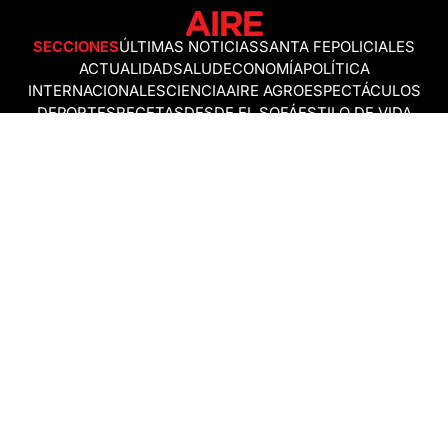
SECCIONES
ÚLTIMAS NOTICIAS
SANTA FE
POLICIALES
ACTUALIDAD
SALUD
ECONOMÍA
POLÍTICA
INTERNACIONALES
CIENCIA
AIRE AGRO
ESPECTÁCULOS
DEPORTES
RECETAS
DESDE EL SOFÁ
ESTILO DE VIDA
TECNOLOGÍA
TURISMO
VIRAL
ASTROLOGÍA
GAMING
NEGOCIOS Y EMPRESAS
OCIO
SOCIEDAD
TEMAS DEL DÍA
FENÓMENO DEL NIÑO
PRONÓSTICO DEL TIEMPO
SANTA FE
LEY DE TIERRAS
NUEVO PUENTE SANTA FE - SANTO TOMÉ
Política de Correcciones
Politica de Ética
Política de fuentes no identificadas
Política de fuentes
Política sin firmas
Política de verificación de datos y chequeo de información
Politica de Participation
Términos y Condiciones
RSS