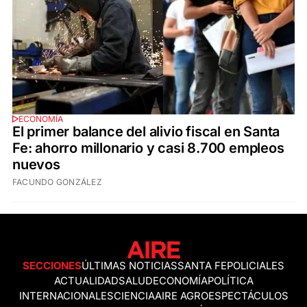
ECONOMÍA
El primer balance del alivio fiscal en Santa
Fe: ahorro millonario y casi 8.700 empleos
nuevos
FACUNDO GONZÁLEZ
SECCIONES
ÚLTIMAS NOTICIAS
SANTA FE
POLICIALES
ACTUALIDAD
SALUD
ECONOMÍA
POLÍTICA
INTERNACIONALES
CIENCIA
AIRE AGRO
ESPECTÁCULOS