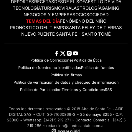
DEPORTES
RECETAS
DESDE EL SOFÁ
ESTILO DE VIDA
TECNOLOGÍA
TURISMO
VIRAL
ASTROLOGÍA
GAMING
NEGOCIOS Y EMPRESAS
OCIO
SOCIEDAD
TEMAS DEL DÍA
FENÓMENO DEL NIÑO
PRONÓSTICO DEL TIEMPO
SANTA FE
LEY DE TIERRAS
NUEVO PUENTE SANTA FE - SANTO TOMÉ
Política de Correcciones
Politica de Ética
Política de fuentes no identificadas
Política de fuentes
Política sin firmas
Política de verificación de datos y chequeo de información
Politica de Participation
Términos y Condiciones
RSS
Todos los derechos reservados © 2018 Aire de Santa Fe ~ AIRE
DIGITAL SAS ~ CUIT 30-71660869-3 ~
25 de mayo 3255 · C.P.
S3000 ~
Whatsapp:
(342) 5 219 271
~ Contacto Comercial:
(342) 5
219 286
~
redaccion@airedesantafe.com.ar