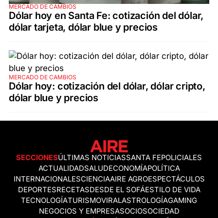
MERCADO DE CAMBIOS
Dólar hoy en Santa Fe: cotización del dólar,
dólar tarjeta, dólar blue y precios
MERCADO DE CAMBIOS
Dólar hoy: cotización del dólar, dólar cripto,
dólar blue y precios
SECCIONES
ÚLTIMAS NOTICIAS
SANTA FE
POLICIALES
ACTUALIDAD
SALUD
ECONOMÍA
POLÍTICA
INTERNACIONALES
CIENCIA
AIRE AGRO
ESPECTÁCULOS
DEPORTES
RECETAS
DESDE EL SOFÁ
ESTILO DE VIDA
TECNOLOGÍA
TURISMO
VIRAL
ASTROLOGÍA
GAMING
NEGOCIOS Y EMPRESAS
OCIO
SOCIEDAD