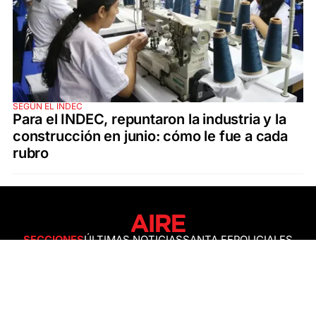
SEGÚN EL INDEC
Para el INDEC, repuntaron la industria y la
construcción en junio: cómo le fue a cada
rubro
SECCIONES
ÚLTIMAS NOTICIAS
SANTA FE
POLICIALES
ACTUALIDAD
SALUD
ECONOMÍA
POLÍTICA
INTERNACIONALES
CIENCIA
AIRE AGRO
ESPECTÁCULOS
DEPORTES
RECETAS
DESDE EL SOFÁ
ESTILO DE VIDA
TECNOLOGÍA
TURISMO
VIRAL
ASTROLOGÍA
GAMING