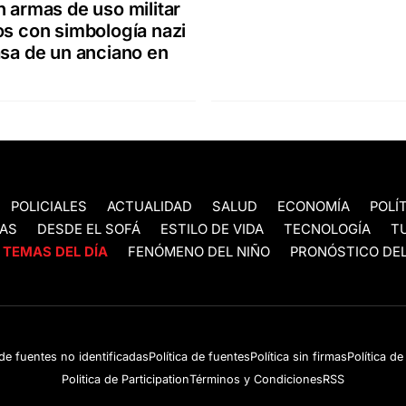
n armas de uso militar
os con simbología nazi
asa de un anciano en
POLICIALES
ACTUALIDAD
SALUD
ECONOMÍA
POLÍ
AS
DESDE EL SOFÁ
ESTILO DE VIDA
TECNOLOGÍA
T
TEMAS DEL DÍA
FENÓMENO DEL NIÑO
PRONÓSTICO DEL
 de fuentes no identificadas
Política de fuentes
Política sin firmas
Política d
Politica de Participation
Términos y Condiciones
RSS