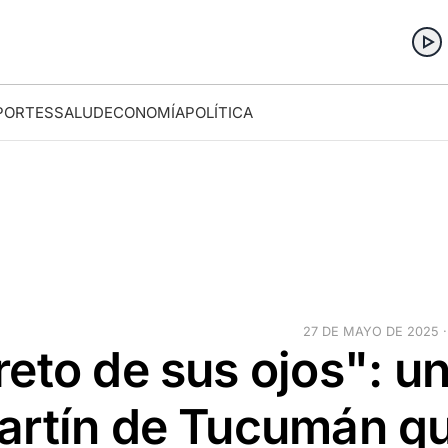
PORTES
SALUD
ECONOMÍA
POLÍTICA
27 DE MAYO DE 2025 ·
eto de sus ojos": u
artín de Tucumán q