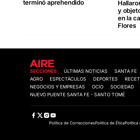
terminó aprehendido
Hallaro
y objet
en la c
Flores
SECCIONES
ÚLTIMAS NOTICIAS
SANTA FE
AGRO
ESPECTÁCULOS
DEPORTES
RECET
NEGOCIOS Y EMPRESAS
OCIO
SOCIEDAD
NUEVO PUENTE SANTA FE - SANTO TOMÉ
Política de Correcciones
Politica de Ética
Política