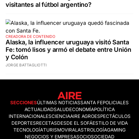
visitantes al fútbol argentino?
CREADORA DE CONTENIDO
Alaska, la influencer uruguaya visitó Santa
Fe: tomó lisos y armó el debate entre Unión
y Colón
JORGE BATTAGLIOTTI
SECCIONES
ÚLTIMAS NOTICIAS
SANTA FE
POLICIALES
ACTUALIDAD
SALUD
ECONOMÍA
POLÍTICA
INTERNACIONALES
CIENCIA
AIRE AGRO
ESPECTÁCULOS
DEPORTES
RECETAS
DESDE EL SOFÁ
ESTILO DE VIDA
TECNOLOGÍA
TURISMO
VIRAL
ASTROLOGÍA
GAMING
NEGOCIOS Y EMPRESAS
OCIO
SOCIEDAD