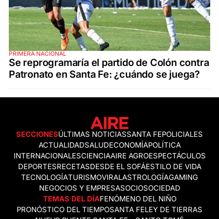
PRIMERA NACIONAL
Se reprogramaría el partido de Colón contra
Patronato en Santa Fe: ¿cuándo se juega?
SECCIONES
ÚLTIMAS NOTICIAS
SANTA FE
POLICIALES
ACTUALIDAD
SALUD
ECONOMÍA
POLÍTICA
INTERNACIONALES
CIENCIA
AIRE AGRO
ESPECTÁCULOS
DEPORTES
RECETAS
DESDE EL SOFÁ
ESTILO DE VIDA
TECNOLOGÍA
TURISMO
VIRAL
ASTROLOGÍA
GAMING
NEGOCIOS Y EMPRESAS
OCIO
SOCIEDAD
TEMAS DEL DÍA
FENÓMENO DEL NIÑO
PRONÓSTICO DEL TIEMPO
SANTA FE
LEY DE TIERRAS