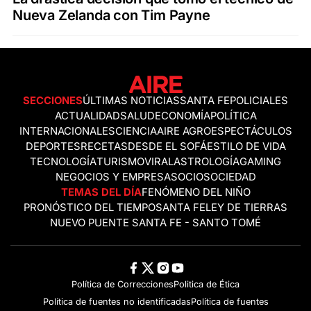
Nueva Zelanda con Tim Payne
SECCIONES
ÚLTIMAS NOTICIAS
SANTA FE
POLICIALES
ACTUALIDAD
SALUD
ECONOMÍA
POLÍTICA
INTERNACIONALES
CIENCIA
AIRE AGRO
ESPECTÁCULOS
DEPORTES
RECETAS
DESDE EL SOFÁ
ESTILO DE VIDA
TECNOLOGÍA
TURISMO
VIRAL
ASTROLOGÍA
GAMING
NEGOCIOS Y EMPRESAS
OCIO
SOCIEDAD
TEMAS DEL DÍA
FENÓMENO DEL NIÑO
PRONÓSTICO DEL TIEMPO
SANTA FE
LEY DE TIERRAS
NUEVO PUENTE SANTA FE - SANTO TOMÉ
Política de Correcciones
Politica de Ética
Política de fuentes no identificadas
Política de fuentes