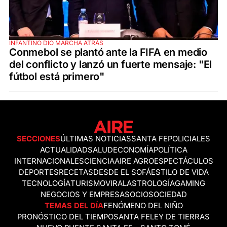
INFANTINO DIO MARCHA ATRÁS
Conmebol se plantó ante la FIFA en medio
del conflicto y lanzó un fuerte mensaje: "El
fútbol está primero"
SECCIONES
ÚLTIMAS NOTICIAS
SANTA FE
POLICIALES
ACTUALIDAD
SALUD
ECONOMÍA
POLÍTICA
INTERNACIONALES
CIENCIA
AIRE AGRO
ESPECTÁCULOS
DEPORTES
RECETAS
DESDE EL SOFÁ
ESTILO DE VIDA
TECNOLOGÍA
TURISMO
VIRAL
ASTROLOGÍA
GAMING
NEGOCIOS Y EMPRESAS
OCIO
SOCIEDAD
TEMAS DEL DÍA
FENÓMENO DEL NIÑO
PRONÓSTICO DEL TIEMPO
SANTA FE
LEY DE TIERRAS