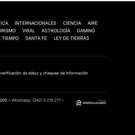
TICA
INTERNACIONALES
CIENCIA
AIRE
URISMO
VIRAL
ASTROLOGÍA
GAMING
 TIEMPO
SANTA FE
LEY DE TIERRAS
e verificación de datos y chequeo de información
3000 ~
Whatsapp:
(342) 5 219 271
~