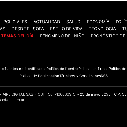
POLICIALES
ACTUALIDAD
SALUD
ECONOMÍA
POLÍ
AS
DESDE EL SOFÁ
ESTILO DE VIDA
TECNOLOGÍA
T
TEMAS DEL DÍA
FENÓMENO DEL NIÑO
PRONÓSTICO DEL
 de fuentes no identificadas
Política de fuentes
Política sin firmas
Política d
Politica de Participation
Términos y Condiciones
RSS
e ~ AIRE DIGITAL SAS ~ CUIT 30-71660869-3 ~
25 de mayo 3255 · C.P. S
antafe.com.ar