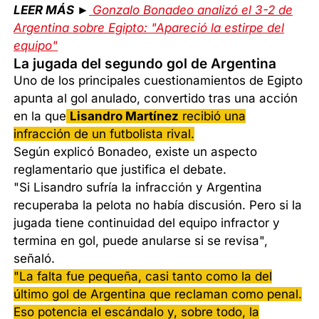
LEER MÁS ►
Gonzalo Bonadeo analizó el 3-2 de
Argentina sobre Egipto: "Apareció la estirpe del
equipo"
La jugada del segundo gol de Argentina
Uno de los principales cuestionamientos de Egipto
apunta al gol anulado, convertido tras una acción
en la que
Lisandro Martínez
recibió una
infracción de un futbolista rival.
Según explicó Bonadeo, existe un aspecto
reglamentario que justifica el debate.
"Si Lisandro sufría la infracción y Argentina
recuperaba la pelota no había discusión. Pero si la
jugada tiene continuidad del equipo infractor y
termina en gol, puede anularse si se revisa",
señaló.
"La falta fue pequeña, casi tanto como la del
último gol de Argentina que reclaman como penal.
Eso potencia el escándalo y, sobre todo, la