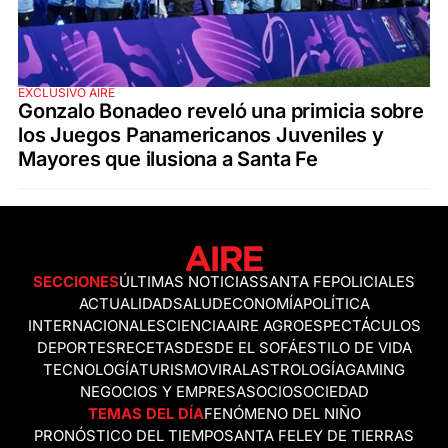
EXCLUSIVO AIRE
Gonzalo Bonadeo reveló una primicia sobre
los Juegos Panamericanos Juveniles y
Mayores que ilusiona a Santa Fe
SECCIONES
ÚLTIMAS NOTICIAS
SANTA FE
POLICIALES
ACTUALIDAD
SALUD
ECONOMÍA
POLÍTICA
INTERNACIONALES
CIENCIA
AIRE AGRO
ESPECTÁCULOS
DEPORTES
RECETAS
DESDE EL SOFÁ
ESTILO DE VIDA
TECNOLOGÍA
TURISMO
VIRAL
ASTROLOGÍA
GAMING
NEGOCIOS Y EMPRESAS
OCIO
SOCIEDAD
TEMAS DEL DÍA
FENÓMENO DEL NIÑO
PRONÓSTICO DEL TIEMPO
SANTA FE
LEY DE TIERRAS