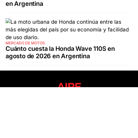
en Argentina
MERCADO DE MOTOS
Cuánto cuesta la Honda Wave 110S en
agosto de 2026 en Argentina
SECCIONES
ÚLTIMAS NOTICIAS
SANTA FE
POLICIALES
ACTUALIDAD
SALUD
ECONOMÍA
POLÍTICA
INTERNACIONALES
CIENCIA
AIRE AGRO
ESPECTÁCULOS
DEPORTES
RECETAS
DESDE EL SOFÁ
ESTILO DE VIDA
TECNOLOGÍA
TURISMO
VIRAL
ASTROLOGÍA
GAMING
NEGOCIOS Y EMPRESAS
OCIO
SOCIEDAD
TEMAS DEL DÍA
FENÓMENO DEL NIÑO