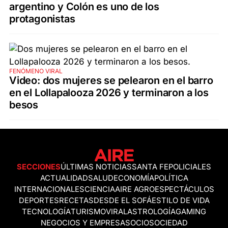
argentino y Colón es uno de los
protagonistas
FENÓMENO VIRAL
Video: dos mujeres se pelearon en el barro
en el Lollapalooza 2026 y terminaron a los
besos
SECCIONES
ÚLTIMAS NOTICIAS
SANTA FE
POLICIALES
ACTUALIDAD
SALUD
ECONOMÍA
POLÍTICA
INTERNACIONALES
CIENCIA
AIRE AGRO
ESPECTÁCULOS
DEPORTES
RECETAS
DESDE EL SOFÁ
ESTILO DE VIDA
TECNOLOGÍA
TURISMO
VIRAL
ASTROLOGÍA
GAMING
NEGOCIOS Y EMPRESAS
OCIO
SOCIEDAD