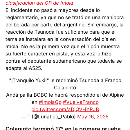
clasificación del GP de Imola
El incidente no pasó a mayores desde lo
reglamentario, ya que no se trató de una maniobra
deliberada por parte del argentino. Sin embargo, la
reacción de Tsunoda fue suficiente para que el
tema se instalara en la conversación del día en
Imola. No es la primera vez que el nipón muestra
su fuerte carácter en pista, y esta vez lo hizo
contra el debutante sudamericano que todavía se
adapta al A525.
"¡Tranquilo Yuki!" le recriminó Tsunoda a Franco
Colapinto
Andá pa lla BOBO le habrá respondido el de Alpine
en
#ImolaGp
#VuelveFranco
pic.twitter.com/aDjQVHYRJB
— ́- (@Lunatico_Pablo)
May 16, 2025
Colapinto terminó 17° en la primera prueba