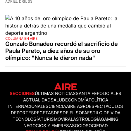
ADRIEL DRIUSSI
COLUMNA EN AIRE
Gonzalo Bonadeo recordó el sacrificio de
Paula Pareto, a diez años de su oro
olímpico: "Nunca le dieron nada"
SECCIONES
ÚLTIMAS NOTICIAS
SANTA FE
POLICIALES
ACTUALIDAD
SALUD
ECONOMÍA
POLÍTICA
INTERNACIONALES
CIENCIA
AIRE AGRO
ESPECTÁCULOS
DEPORTES
RECETAS
DESDE EL SOFÁ
ESTILO DE VIDA
TECNOLOGÍA
TURISMO
VIRAL
ASTROLOGÍA
GAMING
NEGOCIOS Y EMPRESAS
OCIO
SOCIEDAD