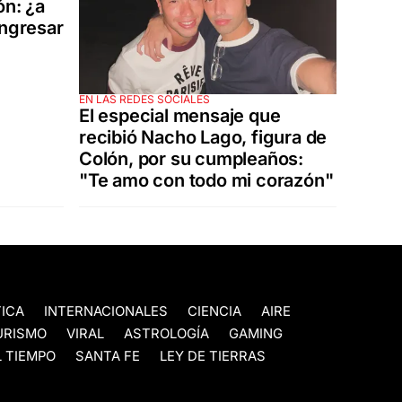
ón: ¿a
ingresar
EN LAS REDES SOCIALES
El especial mensaje que
recibió Nacho Lago, figura de
Colón, por su cumpleaños:
"Te amo con todo mi corazón"
TICA
INTERNACIONALES
CIENCIA
AIRE
URISMO
VIRAL
ASTROLOGÍA
GAMING
 TIEMPO
SANTA FE
LEY DE TIERRAS