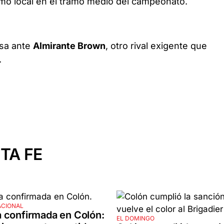
mo local en el tramo medio del campeonato.
asa ante
Almirante Brown
, otro rival exigente que
.
TA FE
ACIONAL
 confirmada en Colón:
EL DOMINGO