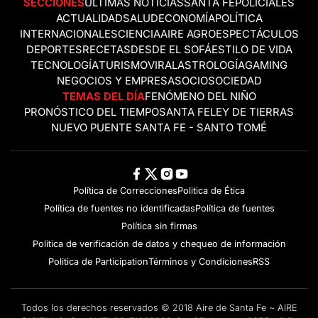
SECCIONES
ÚLTIMAS NOTICIAS
SANTA FE
POLICIALES
ACTUALIDAD
SALUD
ECONOMÍA
POLÍTICA
INTERNACIONALES
CIENCIA
AIRE AGRO
ESPECTÁCULOS
DEPORTES
RECETAS
DESDE EL SOFÁ
ESTILO DE VIDA
TECNOLOGÍA
TURISMO
VIRAL
ASTROLOGÍA
GAMING
NEGOCIOS Y EMPRESAS
OCIO
SOCIEDAD
TEMAS DEL DÍA
FENÓMENO DEL NIÑO
PRONÓSTICO DEL TIEMPO
SANTA FE
LEY DE TIERRAS
NUEVO PUENTE SANTA FE - SANTO TOMÉ
Política de Correcciones
Politica de Ética
Política de fuentes no identificadas
Política de fuentes
Política sin firmas
Política de verificación de datos y chequeo de información
Politica de Participation
Términos y Condiciones
RSS
Todos los derechos reservados © 2018 Aire de Santa Fe ~ AIRE