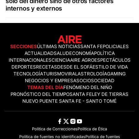
solo del dinero sino de otros factores
internos y externos
SECCIONES
ÚLTIMAS NOTICIAS
SANTA FE
POLICIALES
ACTUALIDAD
SALUD
ECONOMÍA
POLÍTICA
INTERNACIONALES
CIENCIA
AIRE AGRO
ESPECTÁCULOS
DEPORTES
RECETAS
DESDE EL SOFÁ
ESTILO DE VIDA
TECNOLOGÍA
TURISMO
VIRAL
ASTROLOGÍA
GAMING
NEGOCIOS Y EMPRESAS
OCIO
SOCIEDAD
TEMAS DEL DÍA
FENÓMENO DEL NIÑO
PRONÓSTICO DEL TIEMPO
SANTA FE
LEY DE TIERRAS
NUEVO PUENTE SANTA FE - SANTO TOMÉ
Política de Correcciones
Politica de Ética
Política de fuentes no identificadas
Política de fuentes