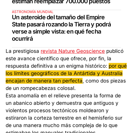
estiman reemplazar 700.000 puestos
ASTRONOMÍA MUNDIAL
Un asteroide del tamaño del Empire
State pasará rozando la Tierra y podrá
verse a simple vista: en qué fecha
ocurrirá
La prestigiosa
revista Nature Geoscience
publicó
este avance científico que ofrece, por fin, la
respuesta definitiva a un enigma histórico:
por qué
los límites geográficos de la Antártida y Australia
encajan de manera tan perfecta
, como dos piezas
de un rompecabezas colosal.
Esta anomalía en el relieve presenta la forma de
un abanico abierto y demuestra que antiguos y
violentos procesos tectónicos moldearon y
estiraron la corteza terrestre en el hemisferio sur
de una manera mucho más compleja de lo que
estimaban los manuales tradicionales.