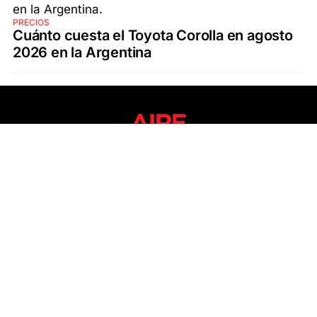
PRECIOS
Cuánto cuesta el Toyota Corolla en agosto
2026 en la Argentina
SECCIONES
ÚLTIMAS NOTICIAS
SANTA FE
POLICIALES
ACTUALIDAD
SALUD
ECONOMÍA
POLÍTICA
INTERNACIONALES
CIENCIA
AIRE AGRO
ESPECTÁCULOS
DEPORTES
RECETAS
DESDE EL SOFÁ
ESTILO DE VIDA
TECNOLOGÍA
TURISMO
VIRAL
ASTROLOGÍA
GAMING
NEGOCIOS Y EMPRESAS
OCIO
SOCIEDAD
TEMAS DEL DÍA
FENÓMENO DEL NIÑO
PRONÓSTICO DEL TIEMPO
SANTA FE
LEY DE TIERRAS
NUEVO PUENTE SANTA FE - SANTO TOMÉ