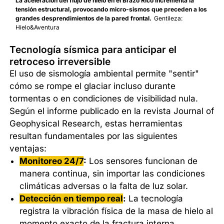
La aceleración del flujo de hielo en el Brazo Rico incrementa la
tensión estructural, provocando micro-sismos que preceden a los
grandes desprendimientos de la pared frontal.
Gentileza:
Hielo&Aventura
Tecnología sísmica para anticipar el
retroceso irreversible
El uso de sismología ambiental permite "sentir"
cómo se rompe el glaciar incluso durante
tormentas o en condiciones de visibilidad nula.
Según el informe publicado en la revista Journal of
Geophysical Research, estas herramientas
resultan fundamentales por las siguientes
ventajas:
Monitoreo 24/7
:
Los sensores funcionan de
manera continua, sin importar las condiciones
climáticas adversas o la falta de luz solar.
Detección en tiempo real
:
La tecnología
registra la vibración física de la masa de hielo al
momento exacto de la fractura interna.