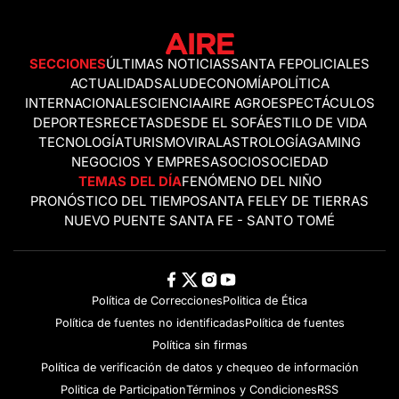
SECCIONES
ÚLTIMAS NOTICIAS
SANTA FE
POLICIALES
ACTUALIDAD
SALUD
ECONOMÍA
POLÍTICA
INTERNACIONALES
CIENCIA
AIRE AGRO
ESPECTÁCULOS
DEPORTES
RECETAS
DESDE EL SOFÁ
ESTILO DE VIDA
TECNOLOGÍA
TURISMO
VIRAL
ASTROLOGÍA
GAMING
NEGOCIOS Y EMPRESAS
OCIO
SOCIEDAD
TEMAS DEL DÍA
FENÓMENO DEL NIÑO
PRONÓSTICO DEL TIEMPO
SANTA FE
LEY DE TIERRAS
NUEVO PUENTE SANTA FE - SANTO TOMÉ
Política de Correcciones
Politica de Ética
Política de fuentes no identificadas
Política de fuentes
Política sin firmas
Política de verificación de datos y chequeo de información
Politica de Participation
Términos y Condiciones
RSS