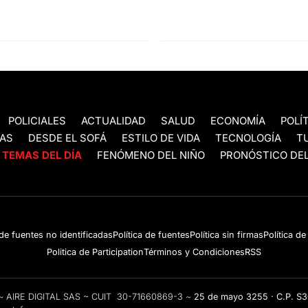
POLICIALES
ACTUALIDAD
SALUD
ECONOMÍA
POLÍ
AS
DESDE EL SOFÁ
ESTILO DE VIDA
TECNOLOGÍA
T
TEMAS DEL DÍA
FENÓMENO DEL NIÑO
PRONÓSTICO DEL
 de fuentes no identificadas
Política de fuentes
Política sin firmas
Política d
Politica de Participation
Términos y Condiciones
RSS
e ~ AIRE DIGITAL SAS ~ CUIT 30-71660869-3 ~
25 de mayo 3255 · C.P. S