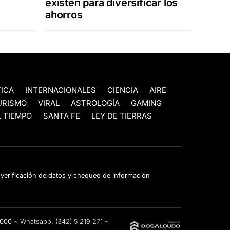
existen para diversificar los
ahorros
TICA
INTERNACIONALES
CIENCIA
AIRE
URISMO
VIRAL
ASTROLOGÍA
GAMING
 TIEMPO
SANTA FE
LEY DE TIERRAS
e verificación de datos y chequeo de información
3000 ~
Whatsapp:
(342) 5 219 271
~