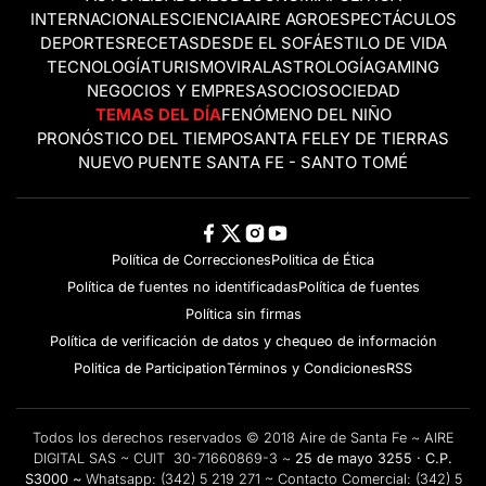
INTERNACIONALES
CIENCIA
AIRE AGRO
ESPECTÁCULOS
DEPORTES
RECETAS
DESDE EL SOFÁ
ESTILO DE VIDA
TECNOLOGÍA
TURISMO
VIRAL
ASTROLOGÍA
GAMING
NEGOCIOS Y EMPRESAS
OCIO
SOCIEDAD
TEMAS DEL DÍA
FENÓMENO DEL NIÑO
PRONÓSTICO DEL TIEMPO
SANTA FE
LEY DE TIERRAS
NUEVO PUENTE SANTA FE - SANTO TOMÉ
Política de Correcciones
Politica de Ética
Política de fuentes no identificadas
Política de fuentes
Política sin firmas
Política de verificación de datos y chequeo de información
Politica de Participation
Términos y Condiciones
RSS
Todos los derechos reservados © 2018 Aire de Santa Fe ~ AIRE
DIGITAL SAS ~ CUIT 30-71660869-3 ~
25 de mayo 3255 · C.P.
S3000 ~
Whatsapp:
(342) 5 219 271
~ Contacto Comercial:
(342) 5