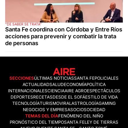
"DE SABER SE TRATA"
Santa Fe coordina con Córdoba y Entre Ríos
acciones para prevenir y combatir la trata
de personas
SECCIONES
ÚLTIMAS NOTICIAS
SANTA FE
POLICIALES
ACTUALIDAD
SALUD
ECONOMÍA
POLÍTICA
INTERNACIONALES
CIENCIA
AIRE AGRO
ESPECTÁCULOS
DEPORTES
RECETAS
DESDE EL SOFÁ
ESTILO DE VIDA
TECNOLOGÍA
TURISMO
VIRAL
ASTROLOGÍA
GAMING
NEGOCIOS Y EMPRESAS
OCIO
SOCIEDAD
TEMAS DEL DÍA
FENÓMENO DEL NIÑO
PRONÓSTICO DEL TIEMPO
SANTA FE
LEY DE TIERRAS