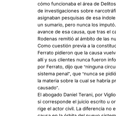
cómo funcionaba el área de Delitos
de investigaciones sobre narcotráf
asignaban pesquisas de esa índole. 
un sumario, pero nunca los imputó
avance de esa causa, que tras el c
Rodenas remitió al ámbito de las nu
Como cuestión previa a la constituc
Ferrato pidieron que la causa vuel
allí y sus clientes nunca fueron in
por Ferrato, dijo que “ninguna circ
sistema penal”, que “nunca se pidió
la materia sobre la cual se habría p
causado”.
El abogado Daniel Terani, por Vigli
si corresponde el juicio escrito u or
rige el actor civil. La diferencia n
causa en la órbita del nuevo siste