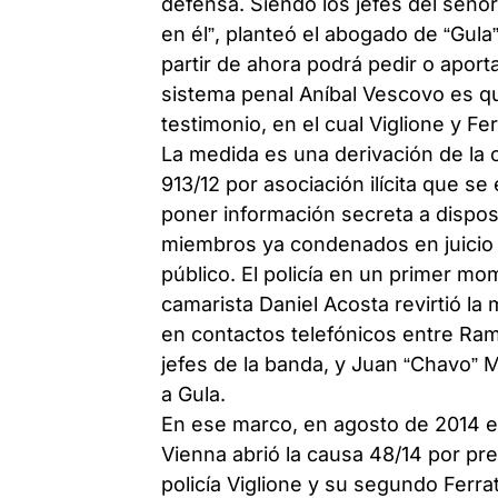
defensa. Siendo los jefes del seño
en él”, planteó el abogado de “Gula”
partir de ahora podrá pedir o aport
sistema penal Aníbal Vescovo es qu
testimonio, en el cual Viglione y F
La medida es una derivación de la 
913/12 por asociación ilícita que s
poner información secreta a dispos
miembros ya condenados en juicio a
público. El policía en un primer m
camarista Daniel Acosta revirtió l
en contactos telefónicos entre R
jefes de la banda, y Juan “Chavo” 
a Gula.
En ese marco, en agosto de 2014 e
Vienna abrió la causa 48/14 por pr
policía Viglione y su segundo Ferr