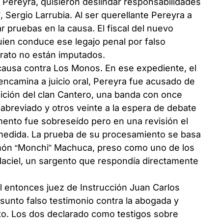
r Pereyra, quisieron deslindar responsabilidades
, Sergio Larrubia. Al ser querellante Pereyra a
ar pruebas en la causa. El fiscal del nuevo
ien conduce ese legajo penal por falso
errato no están imputados.
causa contra Los Monos. En ese expediente, el
e encamina a juicio oral, Pereyra fue acusado de
ición del clan Cantero, una banda con once
breviado y otros veinte a la espera de debate
omento fue sobreseído pero en una revisión el
a medida. La prueba de su procesamiento se basa
amón “Monchi” Machuca, preso como uno de los
Maciel, un sargento que respondía directamente
l entonces juez de Instrucción Juan Carlos
esunto falso testimonio contra la abogada y
ato. Los dos declarado como testigos sobre