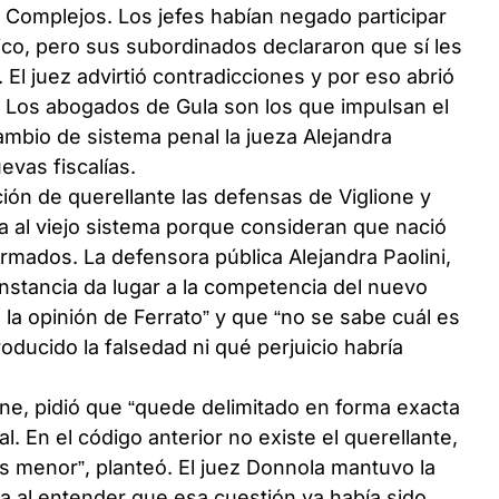
 Complejos. Los jefes habían negado participar
ico, pero sus subordinados declararon que sí les
El juez advirtió contradicciones y por eso abrió
. Los abogados de Gula son los que impulsan el
ambio de sistema penal la jueza Alejandra
evas fiscalías.
ión de querellante las defensas de Viglione y
va al viejo sistema porque consideran que nació
formados. La defensora pública Alejandra Paolini,
unstancia da lugar a la competencia del nuevo
 la opinión de Ferrato” y que “no se sabe cuál es
roducido la falsedad ni qué perjuicio habría
one, pidió que “quede delimitado en forma exacta
al. En el código anterior no existe el querellante,
o es menor”, planteó. El juez Donnola mantuvo la
ma al entender que esa cuestión ya había sido