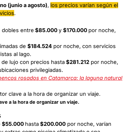
no (junio a agosto)
,
los precios varían según el
vicios
.
 dobles entre
$85.000
y
$170.000
por noche,
ximadas de
$184.524
por noche, con servicios
stas al lago.
 de lujo con precios hasta
$281.212
por noche,
bicaciones privilegiadas.
amencos rosados en Catamarca: la laguna natural
ave a la hora de organizar un viaje.
s
e
$55.000
hasta
$200.000
por noche, varían
 y extras como piscina climatizada o spa.