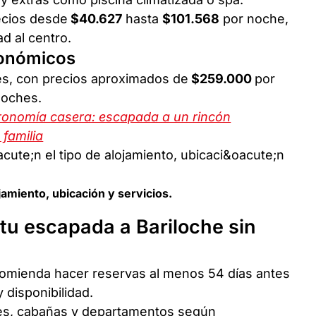
ecios desde
$40.627
hasta
$101.568
por noche,
d al centro.
conómicos
s, con precios aproximados de
$259.000
por
noches.
ronomía casera: escapada a un rincón
 familia
jamiento, ubicación y servicios.
tu escapada a Bariloche sin
comienda hacer reservas al menos 54 días antes
 disponibilidad.
es, cabañas y departamentos según