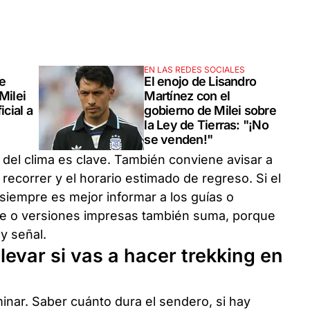
EN LAS REDES SOCIALES
e
El enojo de Lisandro
Milei
Martínez con el
icial a
gobierno de Milei sobre
la Ley de Tierras: "¡No
se venden!"
o del clima es clave. También conviene avisar a
 recorrer y el horario estimado de regreso. Si el
 siempre es mejor informar a los guías o
ne o versiones impresas también suma, porque
y señal.
levar si vas a hacer trekking en
nar. Saber cuánto dura el sendero, si hay