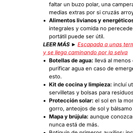
faltar un buzo polar, una campe
medias extras por si cruzás arroy
Alimentos livianos y
energético
integrales y comida no perecedera
portátil puede ser útil.
LEER MÁS ►
Escapada a unas term
y se llega caminando por la selva
Botellas de agua:
llevá al menos 
purificar agua en caso de emergen
esto.
Kit de cocina y limpieza:
incluí u
servilletas y bolsas para residu
Protección solar:
el sol en la mo
gorro, anteojos de sol y bálsamo 
Mapa y brújula:
aunque conozcas 
nunca está de más.
Botiquín de primeros auxilios: in