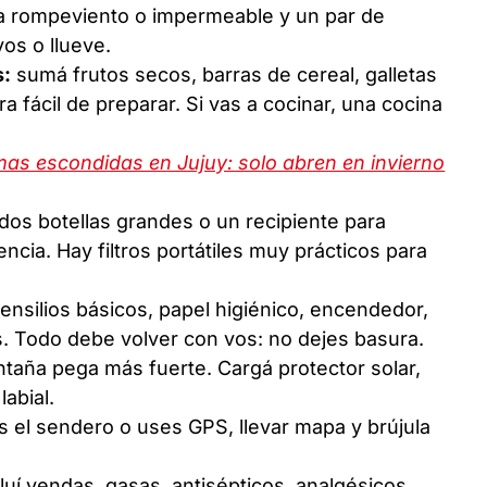
ra rompeviento o impermeable y un par de
os o llueve.
s:
sumá frutos secos, barras de cereal, galletas
 fácil de preparar. Si vas a cocinar, una cocina
as escondidas en Jujuy: solo abren en invierno
dos botellas grandes o un recipiente para
cia. Hay filtros portátiles muy prácticos para
tensilios básicos, papel higiénico, encendedor,
os. Todo debe volver con vos: no dejes basura.
ntaña pega más fuerte. Cargá protector solar,
labial.
el sendero o uses GPS, llevar mapa y brújula
cluí vendas, gasas, antisépticos, analgésicos,