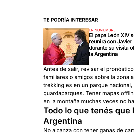
TE PODRÍA INTERESAR
EN NOVIEMBRE
El papa León XIV s
reunirá con Javier 
durante su visita of
la Argentina
Antes de salir, revisar el pronóstic
familiares o amigos sobre la zona a
trekking es en un parque nacional,
guardaparques. Tener mapas offli
en la montaña muchas veces no ha
Todo lo que tenés que l
Argentina
No alcanza con tener ganas de cami