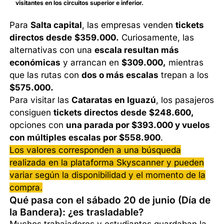
visitantes en los circuitos superior e inferior.
Para
Salta capital
, las empresas venden
tickets
directos desde
$359.000.
Curiosamente, las
alternativas con una
escala resultan más
económicas
y arrancan en
$309.000,
mientras
que las rutas con
dos o más escalas
trepan a los
$575.000.
Para visitar las
Cataratas en Iguazú
, los pasajeros
consiguen
tickets directos desde
$248.600,
opciones con
una parada por $393.000 y vuelos
con múltiples escalas por $558.900
.
Los valores corresponden a una búsqueda
realizada en la plataforma Skyscanner y pueden
variar según la disponibilidad y el momento de la
compra.
Qué pasa con el sábado 20 de junio (Día de
la Bandera): ¿es trasladable?