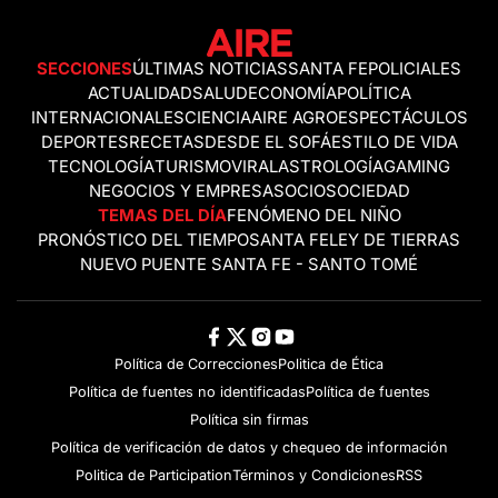
SECCIONES
ÚLTIMAS NOTICIAS
SANTA FE
POLICIALES
ACTUALIDAD
SALUD
ECONOMÍA
POLÍTICA
INTERNACIONALES
CIENCIA
AIRE AGRO
ESPECTÁCULOS
DEPORTES
RECETAS
DESDE EL SOFÁ
ESTILO DE VIDA
TECNOLOGÍA
TURISMO
VIRAL
ASTROLOGÍA
GAMING
NEGOCIOS Y EMPRESAS
OCIO
SOCIEDAD
TEMAS DEL DÍA
FENÓMENO DEL NIÑO
PRONÓSTICO DEL TIEMPO
SANTA FE
LEY DE TIERRAS
NUEVO PUENTE SANTA FE - SANTO TOMÉ
Política de Correcciones
Politica de Ética
Política de fuentes no identificadas
Política de fuentes
Política sin firmas
Política de verificación de datos y chequeo de información
Politica de Participation
Términos y Condiciones
RSS